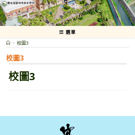
跳
轉
國立宜蘭特殊教育學校
至
主
要
選單
內
>
校圖3
容
校圖3
校圖3