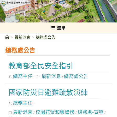
跳
轉
國立宜蘭特殊教育學校
至
主
要
選單
內
>
最新消息
>
總務處公告
容
總務處公告
教育部全民安全指引
Post
Post
總務主任
最新消息
總務處公告
/
author:
category:
國家防災日避難疏散演練
Post
總務主任
author:
Post
最新消息
校園花絮和榮譽榜
總務處-宣導
/
/
/
category: