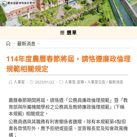
跳
轉
國立宜蘭特殊教育學校
至
主
要
選單
內
>
最新消息
>
容
114年度農曆春節將屆，請恪遵廉政倫理
規範相關規定
Post
Post
Post
人事室
2025/01/22
人事室-宣導
/
人事室公告
/
最新消息
author:
published:
category:
農曆春節期間將屆，請恪遵「公務員廉政倫理規範」暨「教
育部與所屬機關學校之公務員及教師廉政倫理規範」(下稱
本規範) 相關規定，
公務員遇與其職務有利害關係者餽贈，除有本規範第4點但
書各款情形外，應予拒絕或退還，並簽報長官及知會政風機
構；