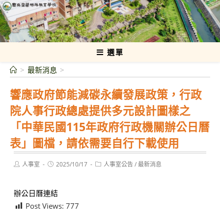
跳
轉
國立宜蘭特殊教育學校
至
主
要
選單
內
>
最新消息
>
容
響應政府節能減碳永續發展政策，行政
院人事行政總處提供多元設計圖樣之
「中華民國115年政府行政機關辦公日曆
表」圖檔，請依需要自行下載使用
Post
Post
Post
人事室
2025/10/17
人事室公告
/
最新消息
author:
published:
category:
辦公日曆連結
Post Views:
777