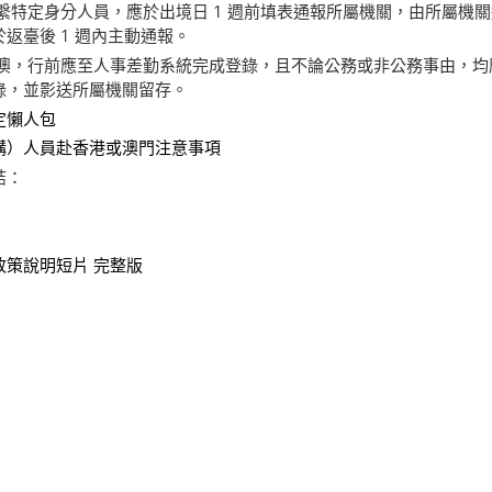
繫特定身分人員，應於出境日 1 週前填表通報所屬機關，由所屬機
返臺後 1 週內主動通報。
港澳，行前應至人事差勤系統完成登錄，且不論公務或非公務事由，均
錄，並影送所屬機關留存。
定懶人包
構）人員赴香港或澳門注意事項
結：
策說明短片 完整版