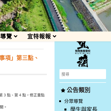
訊導覽
宜特報報
事項」第三點、
Search
for:
公告類別
 3 點、第 4 點，修正重點
分眾導覽
機關。
學生與家長