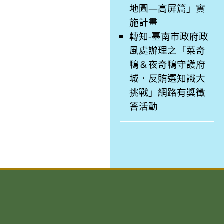
地圖—高屏篇」實
施計畫
轉知-臺南市政府政
風處辦理之「菜奇
鴨＆夜奇鴨守護府
城．反賄選知識大
挑戰」網路有獎徵
答活動