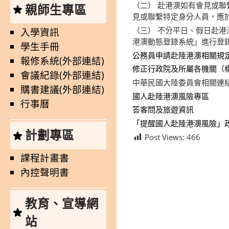
（二） 赴港澳如有會見或聯
親師生專區
見或聯繫特定身分人員，應於
（三） 不分平日、假日赴
入學資訊
港澳動態登錄系統」進行登
學生手冊
公務員申請赴陸港澳相關規
報修系統(外部連結)
修正行政院及所屬各機關（
會議紀錄(外部連結)
中華民國大陸委員會相關連
購書建議(外部連結)
國人赴陸港澳風險專區
行事曆
答客問及旅遊資訊
「提醒國人赴陸港澳風險」政
計劃專區
Post Views:
466
課程計畫書
內控聲明書
教育、宣導網
站