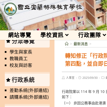
跳
轉
至
國立宜蘭特殊教育學校
主
要
內
網站導覽
學校資訊
行政團隊
容
分眾導覽
>
最新消息
>
學生與家長
轉知修正「行政
教職員工
第四點，並自即
校友與訪客
Post
Post
Pos
人事室
2025/09/30
行政系統
author:
published:
cate
差勤系統(外部連結)
行政院業以 114 年 9 
請購系統(外部連結)
如下：
（一） 非因公務事由赴港澳