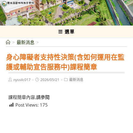
跳
轉
國立宜蘭特殊教育學校
至
主
要
選單
內
>
最新消息
>
容
身心障礙者支持性決策(含如何運用在監
護或輔助宣告服務中)課程簡章
Post
Post
Post
nyssilc017
2026/05/21
最新消息
author:
published:
category:
課程簡章內容,
請參閱
Post Views:
175