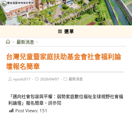
跳
轉
國立宜蘭特殊教育學校
至
主
要
選單
內
>
最新消息
>
容
台灣兒童暨家庭扶助基金會社會福利論
壇報名簡章
Post
Post
Post
nyssilc017
2026/04/07
最新消息
author:
published:
category:
「邁向社會包容與平權：弱勢家庭數位福祉全球視野社會福
利論壇」報名簡章
，請參閱
Post Views:
151