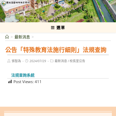
跳
轉
國立宜蘭特殊教育學校
至
主
要
選單
內
>
最新消息
>
容
公告「特殊教育法施行細則」法規查詢
Post
Post
Post
張智為
2024/07/29
最新消息
/
校長室公告
author:
published:
category:
法規查詢系統
Post Views:
411