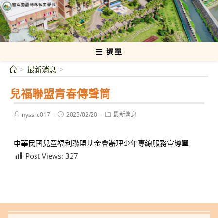
跳
轉
國立宜蘭特殊教育學校
至
主
要
選單
內
>
最新消息
>
容
兒福聯盟青春傳聲筒
Post
Post
Post
nyssilc017
2025/02/20
最新消息
author:
published:
category:
中華民國兒童福利聯盟基金會辦理少年專線服務宣導單
Post Views:
327