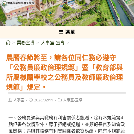
跳
轉
國立宜蘭特殊教育學校
至
主
要
選單
內
>
業務宣導
>
人事室-宣導
>
容
農曆春節將至，請各位同仁務必遵守
「公務員廉政倫理規範」暨「教育部與
所屬機關學校之公務員及教師廉政倫理
規範」規定。
Post
Post
Post
人事室
2026/02/11
人事室-宣導
author:
published:
category:
一、公務員遇與其職務有利害關係者餽贈，除有本規範第4
點但書各款情形外，應予拒絕或退還，並簽報長官及知會政
風機構；遇與其職務有利害關係者飲宴應酬，除有本規範第