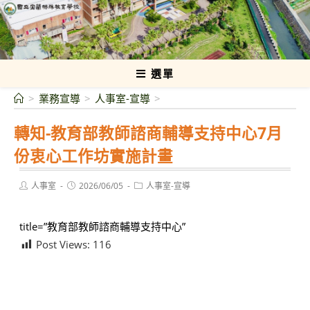
跳
轉
國立宜蘭特殊教育學校
至
主
要
選單
內
>
業務宣導
>
人事室-宣導
>
容
轉知-教育部教師諮商輔導支持中心7月
份衷心工作坊實施計畫
Post
Post
Post
人事室
2026/06/05
人事室-宣導
author:
published:
category:
title=”教育部教師諮商輔導支持中心”
Post Views:
116