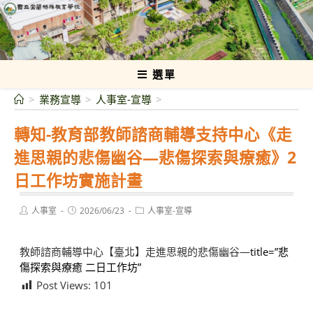
跳
轉
國立宜蘭特殊教育學校
至
主
要
選單
內
>
業務宣導
>
人事室-宣導
>
容
轉知-教育部教師諮商輔導支持中心《走
進思親的悲傷幽谷—悲傷探索與療癒》2
日工作坊實施計畫
Post
Post
Post
人事室
2026/06/23
人事室-宣導
author:
published:
category:
教師諮商輔導中心【臺北】走進思親的悲傷幽谷—
title=”悲
傷探索與療癒 二日工作坊”
Post Views:
101