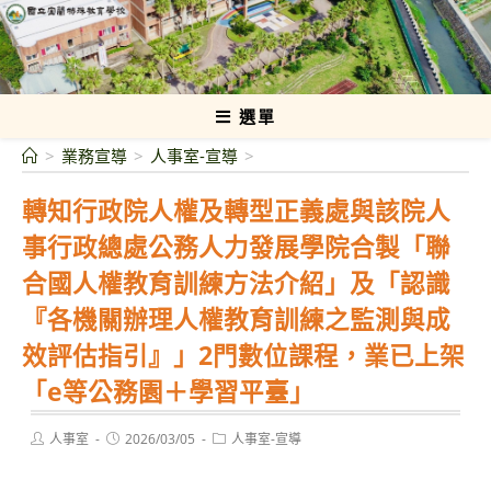
跳
轉
國立宜蘭特殊教育學校
至
主
要
選單
內
>
業務宣導
>
人事室-宣導
>
容
轉知行政院人權及轉型正義處與該院人
事行政總處公務人力發展學院合製「聯
合國人權教育訓練方法介紹」及「認識
『各機關辦理人權教育訓練之監測與成
效評估指引』」2門數位課程，業已上架
「e等公務園＋學習平臺」
Post
Post
Post
人事室
2026/03/05
人事室-宣導
author:
published:
category: