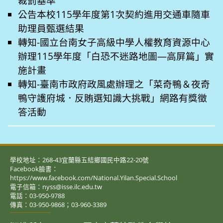
裁罰基準
公告本校115學年度第1次契約進用交通車隨車
助理員甄選結果
轉知-國立台南女子高級中學人權教育資源中心
辦理115學年度「白恐不迷路地圖—高屏篇」實
施計畫
轉知-臺南市政府政風處辦理之「菜奇鴨＆夜奇
鴨守護府城．反賄選知識大挑戰」網路有獎徵
答活動
學校地址：268-43宜蘭縣五結鄉國民中路22-20號
Facebook臉書：
https://www.facebook.com/National.Yilan.Special.School
電子信箱：nyss@isse.ilc.edu.tw
電話：03-950-9788
傳真：03-950-9868；03-960-3389