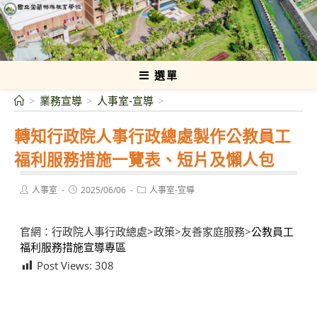
跳
轉
國立宜蘭特殊教育學校
至
主
要
選單
內
>
業務宣導
>
人事室-宣導
>
容
轉知行政院人事行政總處製作公教員工
福利服務措施一覽表、短片及懶人包
Post
Post
Post
人事室
2025/06/06
人事室-宣導
author:
published:
category:
官網：行政院人事行政總處>政策>友善家庭服務>
公教員工
福利服務措施宣導專區
Post Views:
308