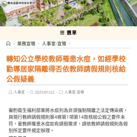
跳
轉
國立宜蘭特殊教育學校
至
主
要
選單
內
>
業務宣導
>
人事室-宣導
>
容
轉知公立學校教師罹患水痘，如經學校
勸導居家隔離得否依教師請假規則核給
公假疑義
Post
Post
Post
人事室
2025/01/22
人事室-宣導
author:
published:
category:
審酌衛生福利部業將水痘列為非須強制隔離之法定傳染病，
與現行教師請假規則第4條第1項第14款核給公假之要件未
符，爰教師罹患水痘如有請假需求，請依教師請假規則各假
別所定要件規定辦理。