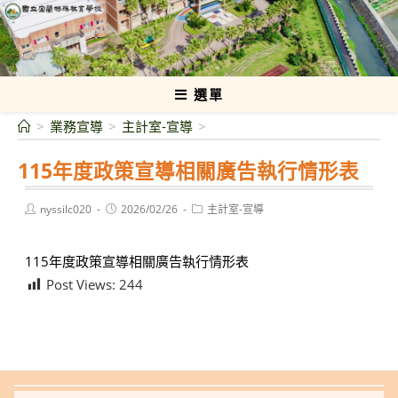
跳
轉
國立宜蘭特殊教育學校
至
主
要
選單
內
>
業務宣導
>
主計室-宣導
>
容
115年度政策宣導相關廣告執行情形表
Post
Post
Post
nyssilc020
2026/02/26
主計室-宣導
author:
published:
category:
115年度政策宣導相關廣告執行情形表
Post Views:
244