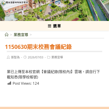
跳
轉
國立宜蘭特殊教育學校
至
主
要
選單
內
>
業務宣導
>
容
1150630期末校務會議紀錄
Post
Post
Post
張智為
2026/07/03
業務宣導
author:
published:
category:
業已上傳至本校官網【會議紀錄(限校內)】雲端，請自行下
載知悉(限學校帳號)
Post Views:
124