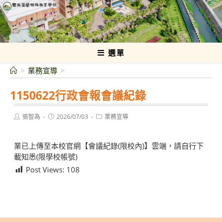
跳
轉
國立宜蘭特殊教育學校
至
主
要
選單
內
>
業務宣導
>
容
1150622行政會報會議紀錄
Post
Post
Post
張智為
2026/07/03
業務宣導
author:
published:
category:
業已上傳至本校官網【會議紀錄(限校內)】雲端，請自行下
載知悉(限學校帳號)
Post Views:
108