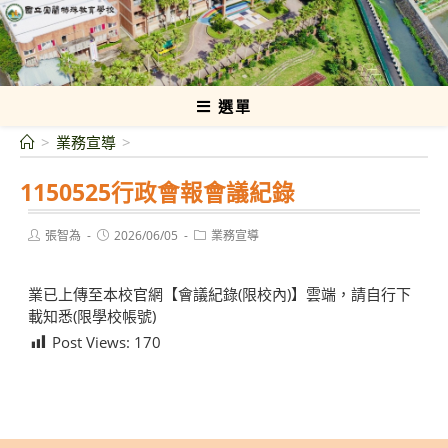
跳
轉
國立宜蘭特殊教育學校
至
主
要
選單
內
>
業務宣導
>
容
1150525行政會報會議紀錄
Post
Post
Post
張智為
2026/06/05
業務宣導
author:
published:
category:
業已上傳至本校官網【會議紀錄(限校內)】雲端，請自行下
載知悉(限學校帳號)
Post Views:
170