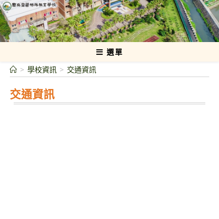
跳
轉
國立宜蘭特殊教育學校
至
主
要
選單
內
>
學校資訊
>
交通資訊
容
交通資訊